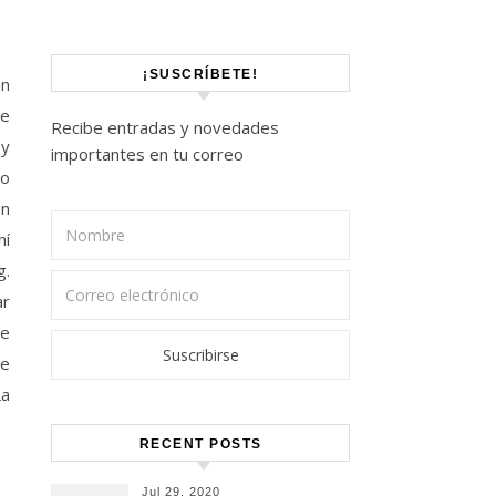
¡SUSCRÍBETE!
an
de
Recibe entradas y novedades
 y
importantes en tu correo
co
en
hí
g.
ar
de
ue
La
RECENT POSTS
Jul 29, 2020