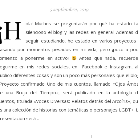
5 septiembre, 2019
¡H
ola! Muchos se preguntarán por qué ha estado t
silencioso el blog y las redes en general. Además 
seguir estudiando, he estado en varios proyectos
asando por momentos pesados en mi vida, pero ¡poco a po
omienzo a ponerme en activo!
Antes que nada, recuerd
eguirme en mis redes sociales, en Facebook e Instagram, a
ublico diferentes cosas y son un poco más personales que el blo
royecto confirmado Uno de mis cuentos, llamado «Ojos Ámb
e una Bruja del Tiempo«, será publicado en la antología 
uentos, titulada «Voces Diversas: Relatos detrás del Arcoíris«, q
s una colección de historias con temáticas o personajes LGBT+. 
resentación será…