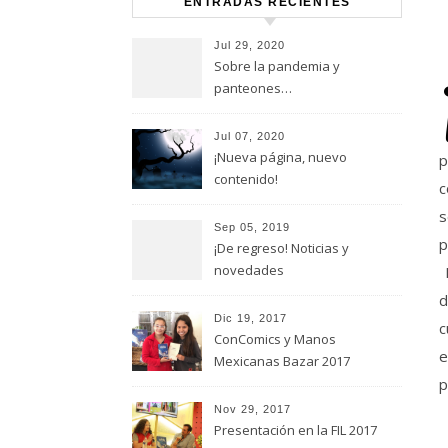
ENTRADAS RECIENTES
Jul 29, 2020
Sobre la pandemia y
panteones…
Jul 07, 2020
¡Nueva página, nuevo
p
contenido!
c
s
Sep 05, 2019
p
¡De regreso! Noticias y
novedades
P
d
Dic 19, 2017
c
ConComics y Manos
e
Mexicanas Bazar 2017
p
Nov 29, 2017
Presentación en la FIL 2017