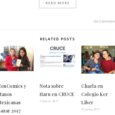
READ MORE
No Commen
RELATED POSTS
ConComics y
Nota sobre
Charla en
Manos
Haru en CRUCE
Colegio Ker
7 marzo, 2017
Mexicanas
Liber
23 junio, 2017
azar 2017